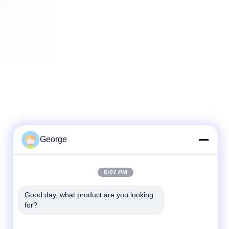
George
6:07 PM
Snel contact
Good day, what product are you looking 
Telefoon
for?
+86-027-59323151