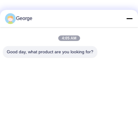
Sociale media
George
4:05 AM
Snel contact
Good day, what product are you looking for?
Telefoon
+86-027-59323151
E-mail
sales@dig-auto.com
Adres
#5 Fozuling First Road, East Lake New Technology
Development Zone, Wuhan, Hubei Provincie, China
Privacybeleid
|
Sitemap