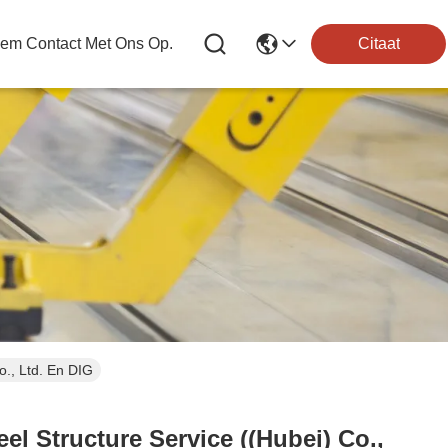
em Contact Met Ons Op.
Citaat
., Ltd. En DIG
 Structure Service ((Hubei) Co.,