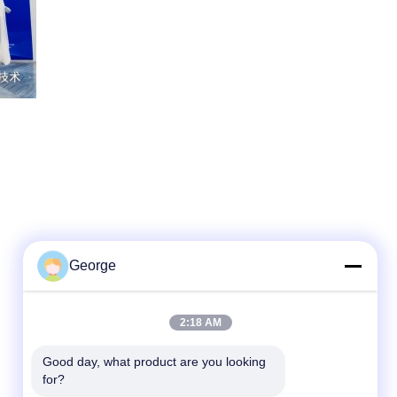
George
2:18 AM
Snel contact
Good day, what product are you looking 
Telefoon
for?
+86-027-59323151